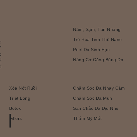
Nám, Sạm, Tàn Nhang
Trẻ Hóa Tinh Thể Nano
 VỤ
Peel Da Sinh Học
Nâng Cơ Căng Bóng Da
Xóa Nốt Ruồi
Chăm Sóc Da Nhạy Cảm
Triệt Lông
Chăm Sóc Da Mụn
Botox
Săn Chắc Da Dịu Nhẹ
Fillers
Thẩm Mỹ Mắt