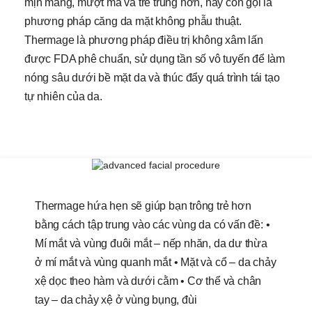
mịn màng, mượt mà và trẻ trung hơn, hay còn gọi là
phương pháp căng da mặt không phẫu thuật.
Thermage là phương pháp điều trị không xâm lấn
được FDA phê chuẩn, sử dụng tần số vô tuyến để làm
nóng sâu dưới bề mặt da và thúc đẩy quá trình tái tạo
tự nhiên của da.
Thermage hứa hẹn sẽ giúp bạn trông trẻ hơn
bằng cách tập trung vào các vùng da có
vấn đề:
•
Mí mắt và vùng đuôi mắt – nếp nhăn, da dư thừa
ở mí mắt và vùng quanh mắt
• Mặt và cổ – da chảy
xệ dọc theo hàm và dưới cằm
• Cơ thể và chân
tay – da chảy xệ ở vùng bụng, đùi