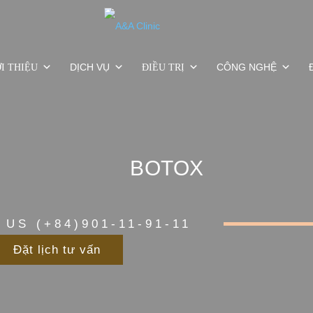
DỊCH VỤ
CÔNG NGHỆ
I THIỆU
ĐIỀU TRỊ
BOTOX
 US (+84)901-11-91-11
Đặt lịch tư vấn