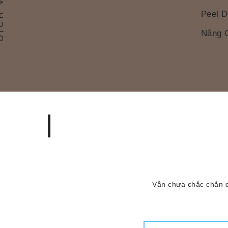
H VỤ
Peel D
Nâng 
Vẫn chưa chắc chắn dị