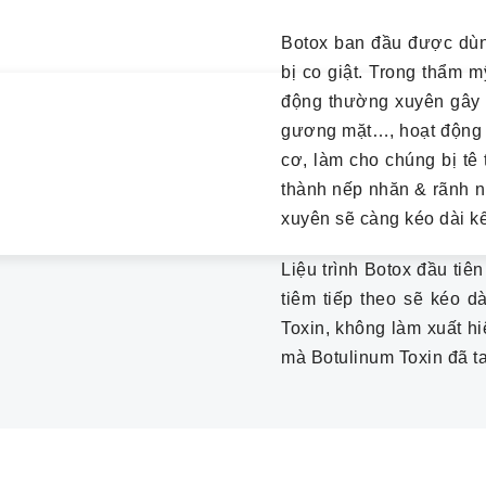
Botox ban đầu được dùn
bị co giật. Trong thẩm 
động thường xuyên gây r
gương mặt…, hoạt động t
cơ, làm cho chúng bị tê 
thành nếp nhăn & rãnh 
xuyên sẽ càng kéo dài kế
Liệu trình Botox đầu tiê
tiêm tiếp theo sẽ kéo d
Toxin, không làm xuất h
mà Botulinum Toxin đã ta