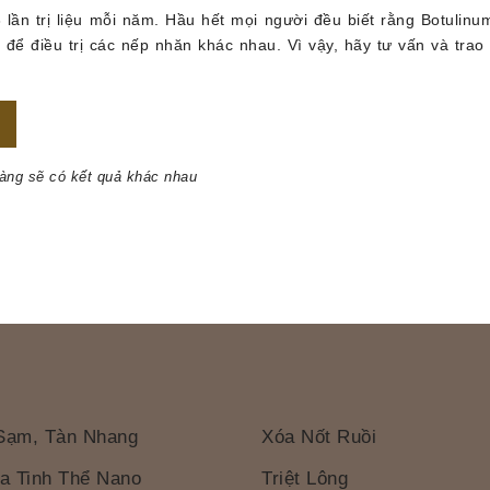
3 lần trị liệu mỗi năm. Hầu hết mọi người đều biết rằng Botulinu
 điều trị các nếp nhăn khác nhau. Vì vậy, hãy tư vấn và trao đổ
hàng sẽ có kết quả khác nhau
Sạm, Tàn Nhang
Xóa Nốt Ruồi
a Tinh Thể Nano
Triệt Lông