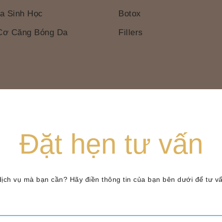
a Sinh Học
Botox
Cơ Căng Bóng Da
Fillers
Đặt hẹn tư vấn
ch vụ mà bạn cần? Hãy điền thông tin của bạn bên dưới để tư vấn