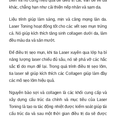
biến và nó cũng hiệu quả để điều trị các vấn đề về da
khác, chẳng hạn như cải thiện nếp nhăn và sạm da.
Liệu trình giúp làm sáng, mịn và căng mọng làn da.
Laser Toning hoạt động tốt cho các vết sẹo mụn trứng
cá. Nó giúp kích thích tăng sinh collagen dưới da, làm
đều màu da và săn mướt.
Để điều trị sẹo mụn, khi tia Laser xuyên qua lớp hạ bì
năng lượng laser chiếu đủ sâu, nó sẽ phá vỡ các hắc
sắc tố do mụn để lại. Trong quá trình điều trị sẹo lõm,
tia laser sẽ giúp kích thích các Collagen giúp làm đầy
các mô sẹo lõm hiệu quả.
Nguyên bào sợi và collagen là các khối cung cấp và
xây dựng cấu trúc da chính và mục tiêu của Laser
Toning là tạo ra tác động nhiệt được kiểm soát giúp tái
cấu trúc da và sau một thời gian điều trị da sẽ được